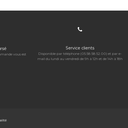
Service clients
ursé
Disponible par téléphone (05.58.58.52.00) et par e-
ommande vous est
mail du lundi au vendredi de 9h à 12h et de 14h à 18h
alité