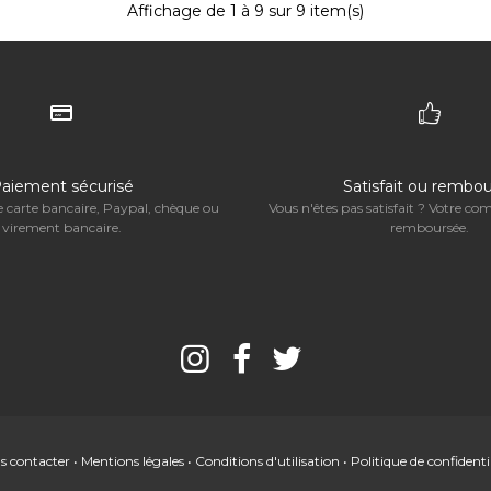
Affichage de
1
à 9 sur 9 item(s)
aiement sécurisé
Satisfait ou rembo
 carte bancaire, Paypal, chèque ou
Vous n'êtes pas satisfait ? Votre c
virement bancaire.
remboursée.
s contacter
•
Mentions légales
•
Conditions d'utilisation
•
Politique de confidenti