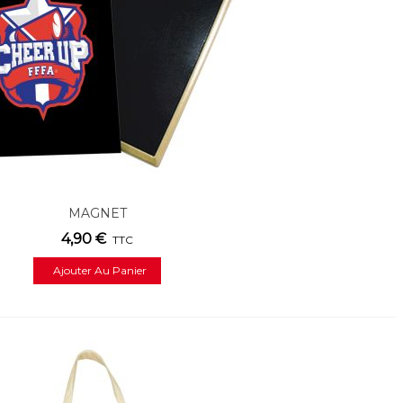
MAGNET
4,90 €
TTC
Ajouter Au Panier