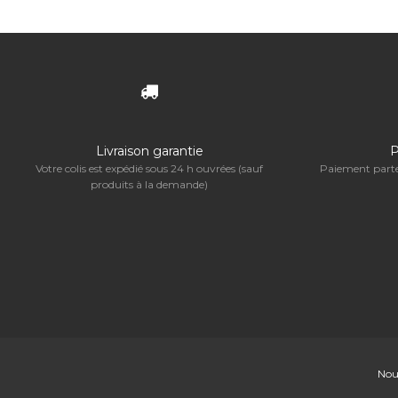
Livraison garantie
P
Votre colis est expédié sous 24 h ouvrées (sauf
Paiement parte
produits à la demande)
Nou