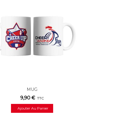
MUG
9,90 €
TTC
Ajouter Au Panier